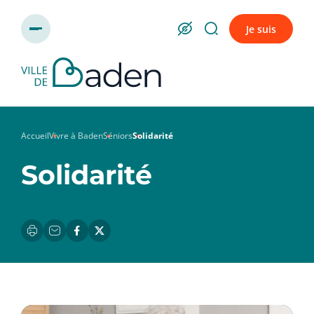
Panneau de gestion des cookies
Je suis
Accueil
Vivre à Baden
Séniors
Solidarité
Solidarité