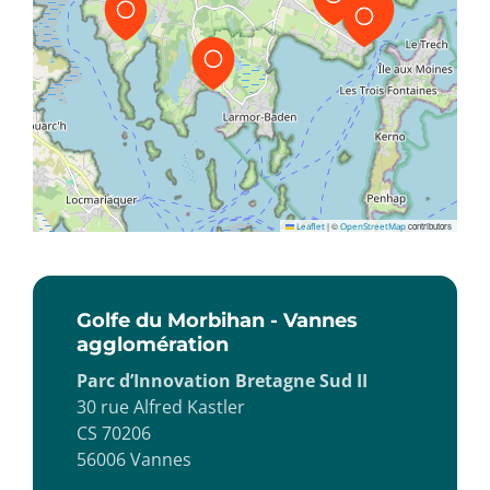
Leaflet
|
©
OpenStreetMap
contributors
Golfe du Morbihan - Vannes
agglomération
Parc d’Innovation Bretagne Sud II
30 rue Alfred Kastler
CS 70206
56006 Vannes