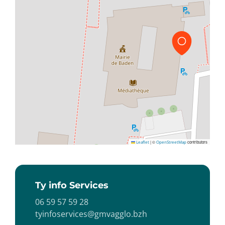
Leaflet
|
©
OpenStreetMap
contributors
Ty info Services
06 59 57 59 28
tyinfoservices@gmvagglo.bzh