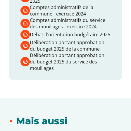
2025
administratif, relevé des opérations financières
Comptes administratifs de la
réalisées qui permet également de constater dans
commune - exercice 2024
quelle mesure les dispositions du budget primitif
Comptes administratifs du service
des mouillages - exercice 2024
ont été concrétisées.
Débat d’orientation budgétaire 2025
D’autre part, le receveur du Trésor Public agit en
Délibération portant approbation
qualité de comptable. Il est chargé du
du budget 2025 de la commune
recouvrement des créances, du paiement des
Délibération portant approbation
dépenses et consigne ces opérations dans un
du budget 2025 du service des
compte de gestion. En fin d’exercice, ces deux
mouillages
comptes doivent strictement concorder et être
adoptés par le Conseil municipal, au plus tard le 30
juin.
Mais aussi