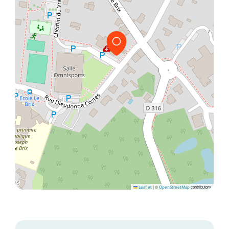
Leaflet
|
©
OpenStreetMap
contributors