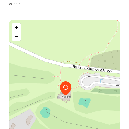
verre.
+
−